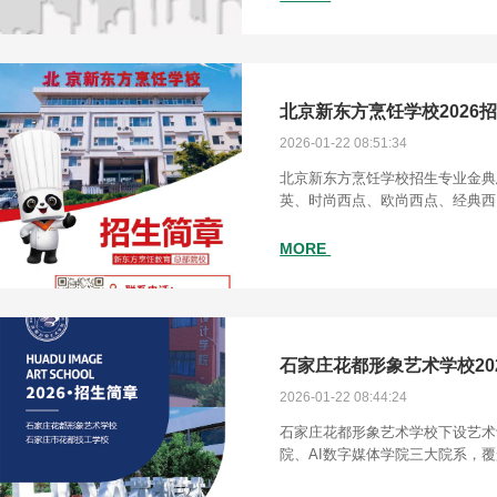
北京新东方烹饪学校2026
2026-01-22 08:51:34
北京新东方烹饪学校招生专业金典
英、时尚西点、欧尚西点、经典西
厨、行政总厨、厨师长研修、国际
学校报名咨询电话：19031215565
MORE
2026-01-22 08:44:24
石家庄花都形象艺术学校下设艺术
院、AI数字媒体学院三大院系，
业。其中，美发与形象设计为省级