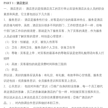
PART 1：酒店意识
一、 酒店意识： 酒店意识是指酒店员工的言行举止应该有酒店从业人员的职业
素质和风度。它主要包括以下几方面：
1、 服务意识： 酒店是服务性行业，好客是此行业的最基本特点，服务是酒店
的灵魂与精华。虽然，酒店划分很多不同的部门，工作职责也多不一样，但每
个部门的工作目的很清楚，那就是为了服务宾客，为了宾客的满意，作为服务
人员必须要了解宾客的需求，特别是心理需求：
（1） 安全：怕被盗、火灾、被别人伤害等
（2） 卫生：房间卫生、服务员的个人卫生、饮食卫生等
（3） 尊敬：宾客是上帝，对宾客的最基本的尊敬应该是使用礼貌用语向客人打
招呼
（4） 高效：宾客最怕的就是浪费时间和推三阻四
（5） 舒适。
所以说，美好的服务应该具备：有礼仪、有礼貌、有效率和心甘情愿。服务意
识还包括：优质服务意识、全员服务意识和宾客至上意识。
2、 公关意识： 包括对外推广意识（①推广自身的职业形象，每一个员工都代
表这酒店的形象，员工的形象就象酒店的广告一样，时刻被宾客注视和关注。
所以说从这点上来说也是员工仪容仪表重要性的体现；②推广酒店的产
品。）、对内协调合作意识和做好本职工作。