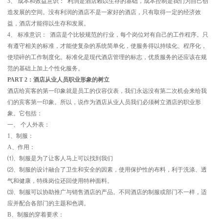
3、 成本和效益意识： 利润是酒店赖以生存的基础，成本控制是我们为自己创
造发展的空间。没有利润的酒店不是一家好的酒店，只有取得一定的经济效
益，酒店才能得以生存和发展。
4、 标准意识： 酒店是个比较规范的行业，每个岗位对有自己的工作程序。只
有遵守相关的标准，才能使复杂的系统简单化，使服务得以持续化、程序化，
使琐碎的工作制度化。标准化是现代酒店管理的标志，优质服务的还应该在规
范的基础上加上个性化服务。
PART 2：酒店从业人员职业形象的树立
酒店给宾客的第一印象就是员工的仪容仪表，我们永远没有第二次机会来给我
们的宾客第一印象。所以，说作为酒店从业人员我们必须树立酒店的职业形
象。它包括：
一、 个人外表：
1、制服：
A、作用：
⑴、制服是为了让客人马上可以找到我们
⑵、制服的设计融合了卫生和安全的因素，使用保护性的布料，利于洗涤、透
气和健康，特殊岗位还回使用特种面料。
⑶、制服可以协助推广与销售酒店的产品。不同酒店的制服或部门不一样，适
应并配合各部门的主题和色调。
B、制服的穿着要求：